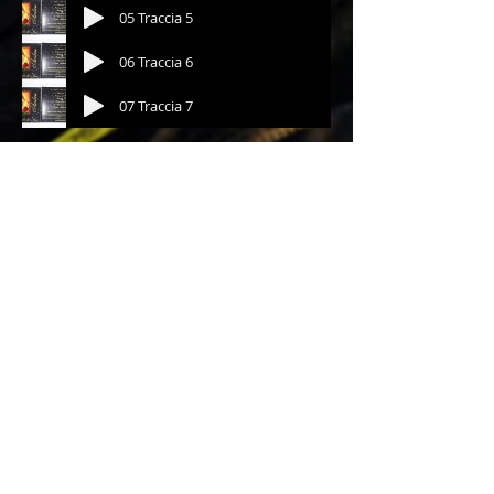
05 Traccia 5
06 Traccia 6
07 Traccia 7
CD con autorizzazione SIAE
N5
0020917635
DCF01 - DE CARLO F.
Info:
+39 3384973947
Iscritto all'Associazione Culturale di
Musica e Danza Popolare Superbass
di Bologna P. IVA
03230791208