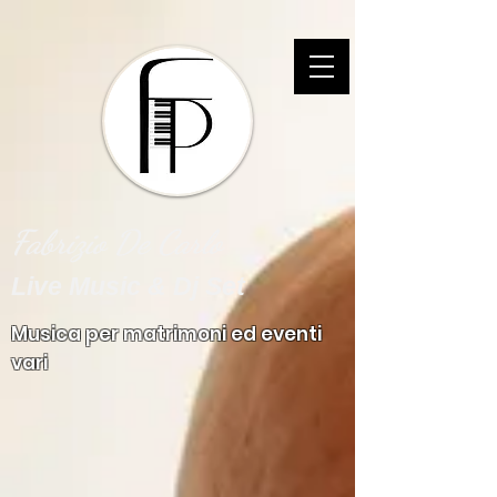
Fabrizio De Carlo
Live Music & Dj Set
Musica per matrimoni ed eventi
vari